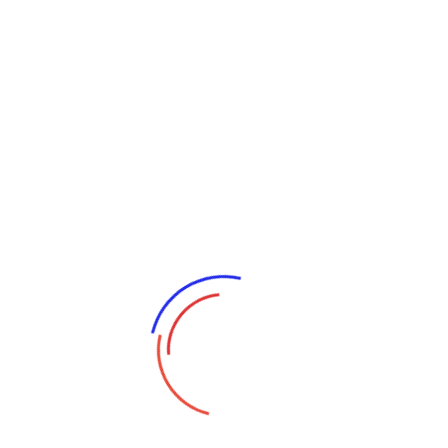
E-Open Solutions Cía. Ltda. ofr
que abarcan:
Políticas, procedimie
y estándares de segu
informática
Gestión eficaz de act
de información
Controles de acceso
robustos
Gestión proactiva de