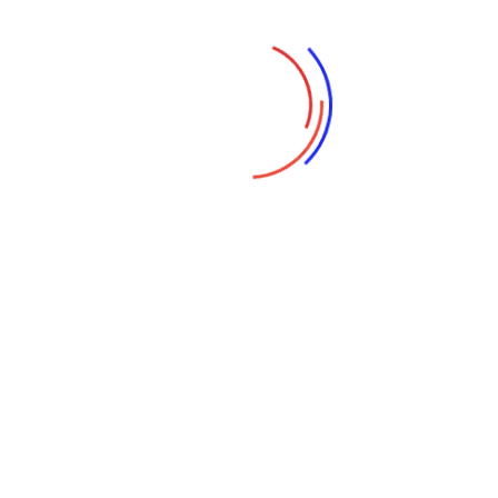
Industrias
Oil & Gas
Seguros
Salud
Seguridad En Banca
En
E-Open Solutions
, ofrecemos
servicios de
ciberseguridad especializados para el sector bancario
,
diseñados para proteger tanto los sistemas financieros como los
datos confidenciales de los clientes. El sector bancario es uno de
los más regulados y propensos a ciberataques, por lo que nuestra