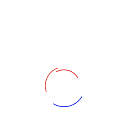
Necesidad De Un CiberSOC
Categorías
Security
Etiquetas
Blockchain
Cybercrime
Cyber Security
Global News